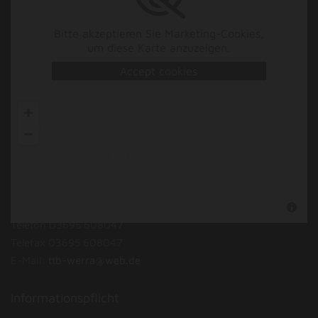
Bitte akzeptieren Sie Marketing-Cookies,
um diese Karte anzuzeigen.
Accept cookies
Kontakt
Tiefbautechnisches Büro Werra GmbH
Albert-Schweitzer-Straße 32
36433 Bad Salzungen
Telefon
03695 608047
Telefax
03695 608047
E-Mail:
ttb-werra@web.de
Informationspflicht