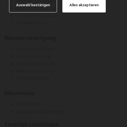
Regenentlastungen
Auswahl bestätigen
Alles akzeptieren
Regenrückhaltungen
Abwasserbehandlung
Kanalsanierung
Wasserversorgung
Wassergewinnung
Wasserförderung
Wasseraufbereitung
Wasserspeicherung
Wasserverteilung
Wasserbau
Gewässerbau
Gewässerrenaturierung
Sonstige Leistungen