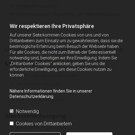
Kostenfeststellung
Dokumentation, Erstellung von Bestandsplänen
Wir respektieren Ihre Privatsphäre
Auf unserer Seite kommen Cookies von uns und von
Drittanbietern zum Einsatz um zu gewährleisten, dass sie die
bestmögliche Erfahrung beim Besuch der Webseite haben.
Unsere Fachgebiete - Ihr TTB Werra
Für alle Cookies, die nicht zum Betrieb der Seite essentiell
notwendig sind, benötigen wir Ihre Einwilligung. Indem Sie
Straßenbau
„Drittanbieter Cookies“ anklicken, geben Sie uns die
erforderliche Einwilligung, um diese Cookies nutzen zu
Kreis- und Gemeindestraßen
können.
Verkehrsberuhigung
Nähere Informationen finden Sie in unserer
Landwirtschaftlicher Wegebau
Datenschutzerklärung
Rad- und Gehwegebau
Notwendig
Abwasserentsorgung
Cookies von Drittanbietern
Entwässerungsanlagen